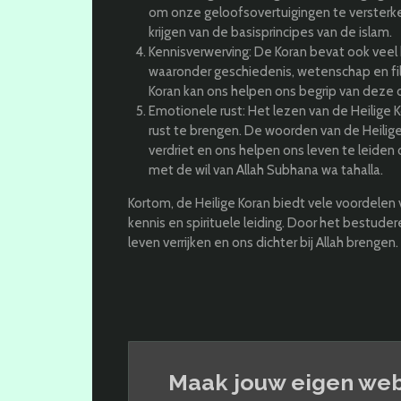
om onze geloofsovertuigingen te versterke
krijgen van de basisprincipes van de islam.
Kennisverwerving: De Koran bevat ook veel
waaronder geschiedenis, wetenschap en fi
Koran kan ons helpen ons begrip van deze 
Emotionele rust: Het lezen van de Heilige
rust te brengen. De woorden van de Heilige
verdriet en ons helpen ons leven te leiden
met de wil van Allah Subhana wa tahalla.
Kortom, de Heilige Koran biedt vele voordelen 
kennis en spirituele leiding. Door het bestude
leven verrijken en ons dichter bij Allah brengen.
Maak jouw eigen web