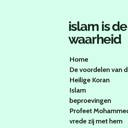
Ga
direct
naar
islam is de
de
hoofdinhoud
waarheid
Home
De voordelen van 
Heilige Koran
Islam
beproevingen
Profeet Mohamme
vrede zij met hem